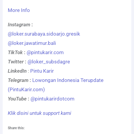
More Info
Instagram
:
@loker.surabaya.sidoarjo.gresik
@loker.jawatimur.bali
TikTok
:
@pintukarir.com
Twitter
:
@loker_subsdagre
LinkedIn
:
Pintu Karir
Telegram
:
Lowongan Indonesia Terupdate
(PintuKarir.com)
YouTube
:
@pintukarirdotcom
Klik disini untuk support kami
Share this: