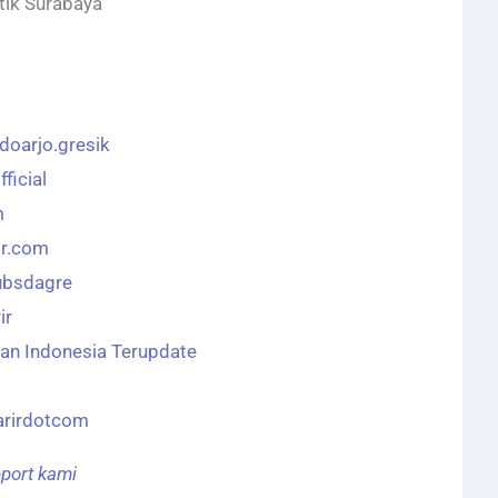
tik Surabaya
doarjo.gresik
ficial
m
ir.com
ubsdagre
ir
n Indonesia Terupdate
arirdotcom
pport kami