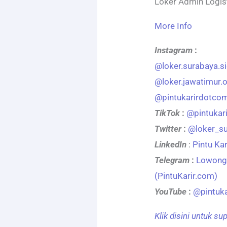
Loker Admin Logis
More Info
Instagram
:
@loker.surabaya.si
@loker.jawatimur.of
@pintukarirdotco
TikTok
:
@pintukar
Twitter
:
@loker_s
LinkedIn
:
Pintu Kar
Telegram
:
Lowonga
(PintuKarir.com)
YouTube
:
@pintuk
Klik disini untuk su