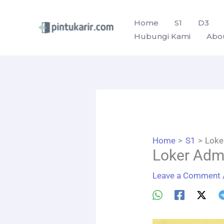
Skip
to
Home
S1
D3
Hubungi Kami
Abo
content
Home
S1
Loke
Loker Admi
Leave a Comment