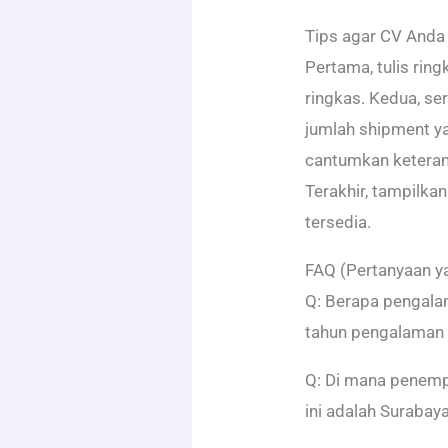
Tips agar CV Anda
Pertama, tulis rin
ringkas. Kedua, ser
jumlah shipment yan
cantumkan keteramp
Terakhir, tampilkan 
tersedia.
FAQ (Pertanyaan ya
Q: Berapa pengala
tahun pengalaman 
Q: Di mana penemp
ini adalah Surabaya