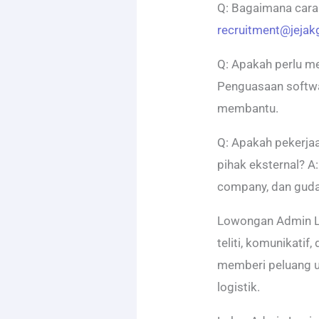
Q: Bagaimana cara
recruitment@jeja
Q: Apakah perlu me
Penguasaan softwa
membantu.
Q: Apakah pekerjaa
pihak eksternal? A:
company, dan gud
Lowongan Admin Lo
teliti, komunikatif,
memberi peluang u
logistik.