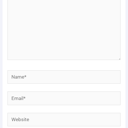
Name*
Email*
Website
Save my name, email, and website in this
browser for the next time I comment.