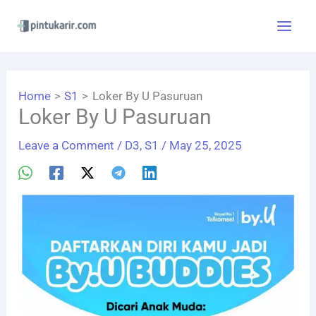
Skip
to
content
Home
S1
Loker By U Pasuruan
Loker By U Pasuruan
Leave a Comment
/
D3
,
S1
/
May 25, 2025