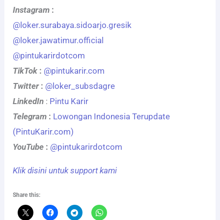
Instagram
:
@loker.surabaya.sidoarjo.gresik
@loker.jawatimur.official
@pintukarirdotcom
TikTok
:
@pintukarir.com
Twitter
:
@loker_subsdagre
LinkedIn
:
Pintu Karir
Telegram
:
Lowongan Indonesia Terupdate
(PintuKarir.com)
YouTube
:
@pintukarirdotcom
Klik disini untuk support kami
Share this: