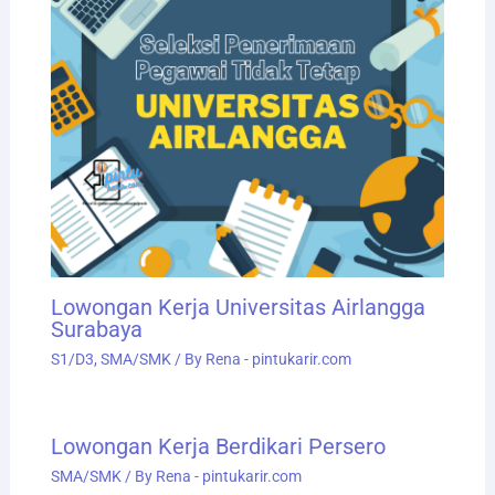
Lowongan Kerja Universitas Airlangga
Surabaya
S1/D3
,
SMA/SMK
/ By
Rena - pintukarir.com
Lowongan Kerja Berdikari Persero
SMA/SMK
/ By
Rena - pintukarir.com