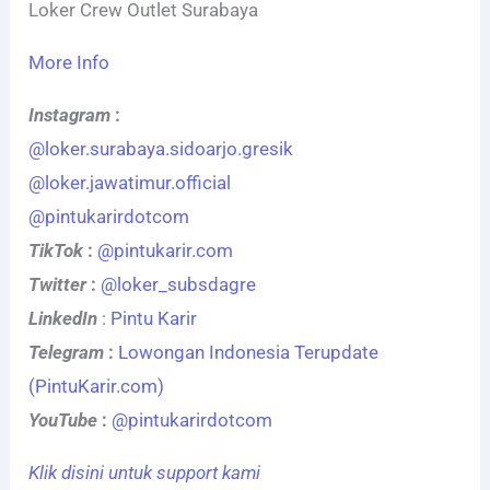
Loker Crew Outlet Surabaya
More Info
Instagram
:
@loker.surabaya.sidoarjo.gresik
@loker.jawatimur.official
@pintukarirdotcom
TikTok
:
@pintukarir.com
Twitter
:
@loker_subsdagre
LinkedIn
:
Pintu Karir
Telegram
:
Lowongan Indonesia Terupdate
(PintuKarir.com)
YouTube
:
@pintukarirdotcom
Klik disini untuk support kami