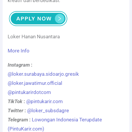
kreatif dan berdedikasi.
Loker Hanan Nusantara
More Info
Instagram
:
@loker.surabaya.sidoarjo.gresik
@loker.jawatimur.official
@pintukarirdotcom
TikTok
:
@pintukarir.com
Twitter
:
@loker_subsdagre
Telegram
:
Lowongan Indonesia Terupdate
(PintuKarir.com)