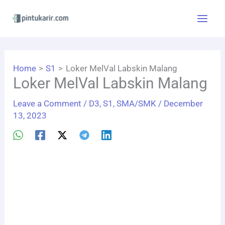
Skip
to
content
Home
S1
Loker MelVal Labskin Malang
Loker MelVal Labskin Malang
Leave a Comment
/
D3
,
S1
,
SMA/SMK
/
December
13, 2023