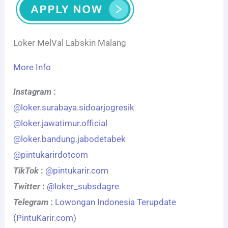
Loker MelVal Labskin Malang
More Info
Instagram
:
@loker.surabaya.sidoarjogresik
@loker.jawatimur.official
@loker.bandung.jabodetabek
@pintukarirdotcom
TikTok
:
@pintukarir.com
Twitter
:
@loker_subsdagre
Telegram
:
Lowongan Indonesia Terupdate
(PintuKarir.com)