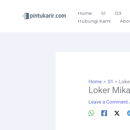
Skip
to
Home
S1
D3
Hubungi Kami
Abo
content
Home
S1
Loke
Loker Mik
Leave a Comment