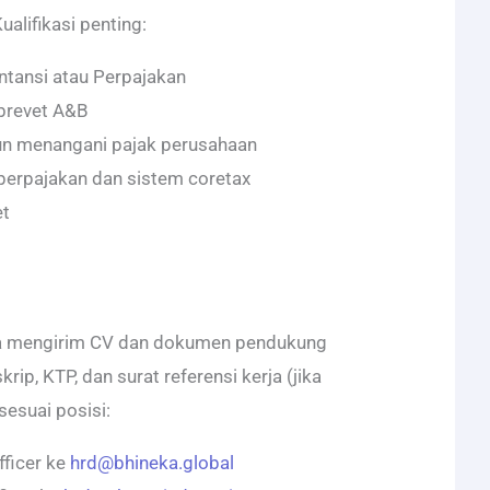
ualifikasi penting:
ntansi atau Perpajakan
 brevet A&B
un menangani pajak perusahaan
perpajakan dan sistem coretax
et
sa mengirim CV dan dokumen pendukung
skrip, KTP, dan surat referensi kerja (jika
sesuai posisi:
fficer ke
hrd@bhineka.global