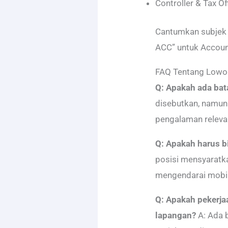
Controller & Tax Of
Cantumkan subjek 
ACC” untuk Account
FAQ Tentang Lowo
Q: Apakah ada bat
disebutkan, namun
pengalaman relevan
Q: Apakah harus b
posisi mensyaratk
mengendarai mobil
Q: Apakah pekerja
lapangan?
A: Ada 