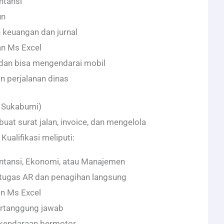
ntansi
un
 keuangan dan jurnal
n Ms Excel
 dan bisa mengendarai mobil
n perjalanan dinas
, Sukabumi)
t surat jalan, invoice, dan mengelola
Kualifikasi meliputi:
ntansi, Ekonomi, atau Manajemen
tugas AR dan penagihan langsung
n Ms Excel
bertanggung jawab
f kendaraan bermotor