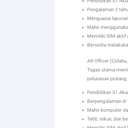
Pendidikan S1 Aku
Pengalaman 2 tah
Menguasai laporan
Mahir menggunaka
Memiliki SIM aktif
Bersedia melakuka
AR Officer (Cidahu
Tugas utama membua
pelunasan piutang. 
Pendidikan S1 Aku
Berpengalaman di 
Mahir komputer da
Teliti, tekun, dan 
Memiliki SIM akti