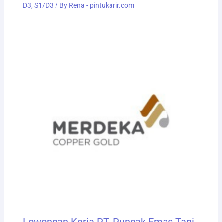
D3
,
S1/D3
/ By
Rena - pintukarir.com
Lowongan Kerja PT. Puncak Emas Tani