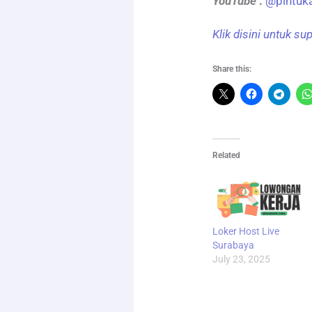
YouTube
:
@pintuk
Klik disini untuk s
Share this:
Related
Loker Host Live
Surabaya
July 23, 2025