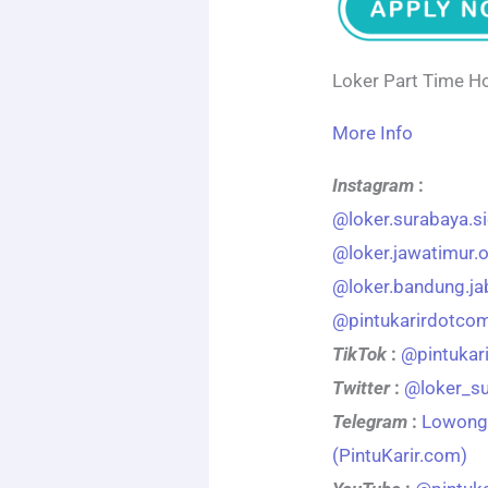
Loker Part Time Ho
More Info
Instagram
:
@loker.surabaya.s
@loker.jawatimur.of
@loker.bandung.j
@pintukarirdotco
TikTok
:
@pintukar
Twitter
:
@loker_s
Telegram
:
Lowonga
(PintuKarir.com)