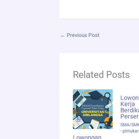
←
Previous Post
Related Posts
Lowon
Kerja
Berdik
Perser
SMA/SM
- pintuka
Lowongan