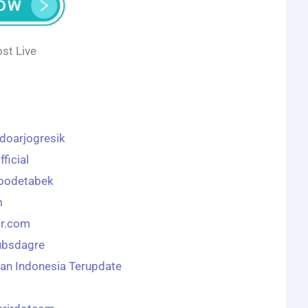
st Live
idoarjogresik
ficial
abodetabek
m
ir.com
ubsdagre
n Indonesia Terupdate