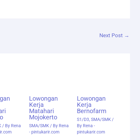
Next Post
→
gan
Lowongan
Lowongan
Kerja
Kerja
ari
Matahari
Bernofarm
o
Mojokerto
S1/D3
,
SMA/SMK
/
K
/ By
Rena
SMA/SMK
/ By
Rena
By
Rena -
rir.com
- pintukarir.com
pintukarir.com