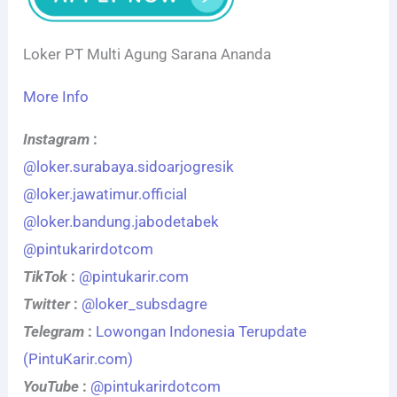
Loker PT Multi Agung Sarana Ananda
More Info
Instagram
:
@loker.surabaya.sidoarjogresik
@loker.jawatimur.official
@loker.bandung.jabodetabek
@pintukarirdotcom
TikTok
:
@pintukarir.com
Twitter
:
@loker_subsdagre
Telegram
:
Lowongan Indonesia Terupdate
(PintuKarir.com)
YouTube
:
@pintukarirdotcom