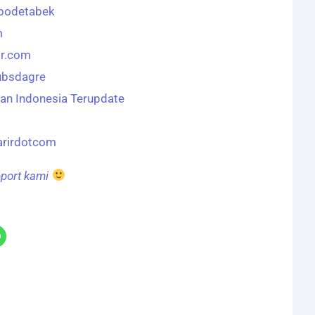
abodetabek
m
ir.com
ubsdagre
n Indonesia Terupdate
arirdotcom
upport kami