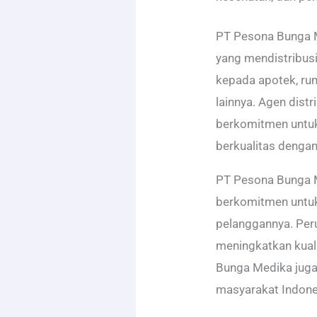
PT Pesona Bunga M
yang mendistribus
kepada apotek, rum
lainnya. Agen dist
berkomitmen untuk
berkualitas dengan
PT Pesona Bunga 
berkomitmen untuk
pelanggannya. Peru
meningkatkan kual
Bunga Medika jug
masyarakat Indones