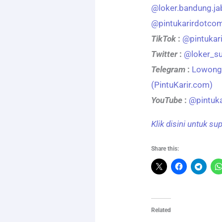
@loker.bandung.j
@pintukarirdotco
TikTok
:
@pintukar
Twitter
:
@loker_s
Telegram
:
Lowonga
(PintuKarir.com)
YouTube
:
@pintuk
Klik disini untuk s
Share this:
Related