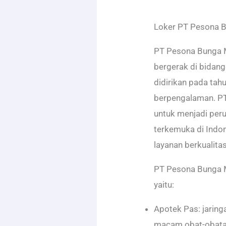
Loker PT Pesona 
PT Pesona Bunga 
bergerak di bidang
didirikan pada ta
berpengalaman. PT
untuk menjadi per
terkemuka di Indo
layanan berkualita
PT Pesona Bunga Me
yaitu:
Apotek Pas: jarin
macam obat-obatan