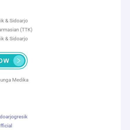
ik & Sidoarjo
armasian (TTK)
ik & Sidoarjo
Bunga Medika
idoarjogresik
ficial