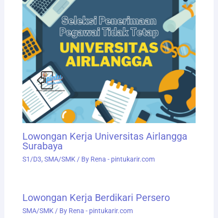
Lowongan Kerja Universitas Airlangga
Surabaya
S1/D3
,
SMA/SMK
/ By
Rena - pintukarir.com
Lowongan Kerja Berdikari Persero
SMA/SMK
/ By
Rena - pintukarir.com