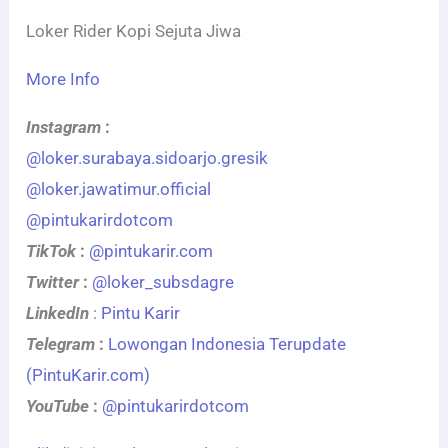
Loker Rider Kopi Sejuta Jiwa
More Info
Instagram
:
@loker.surabaya.sidoarjo.gresik
@loker.jawatimur.official
@pintukarirdotcom
TikTok
:
@pintukarir.com
Twitter
:
@loker_subsdagre
LinkedIn
:
Pintu Karir
Telegram
:
Lowongan Indonesia Terupdate
(PintuKarir.com)
YouTube
:
@pintukarirdotcom