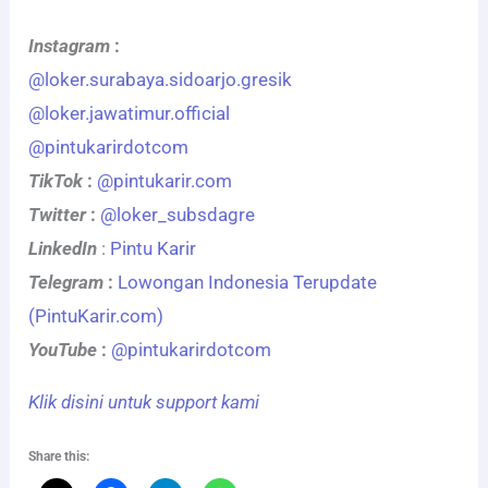
Instagram
:
@loker.surabaya.sidoarjo.gresik
@loker.jawatimur.official
@pintukarirdotcom
TikTok
:
@pintukarir.com
Twitter
:
@loker_subsdagre
LinkedIn
:
Pintu Karir
Telegram
:
Lowongan Indonesia Terupdate
(PintuKarir.com)
YouTube
:
@pintukarirdotcom
Klik disini untuk support kami
Share this: