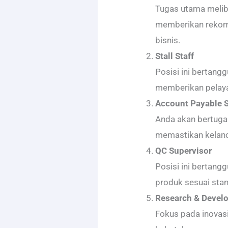
Tugas utama melib
memberikan rekome
bisnis.
Stall Staff
Posisi ini bertang
memberikan pelaya
Account Payable S
Anda akan bertug
memastikan kelanc
QC Supervisor
Posisi ini bertang
produk sesuai sta
Research & Devel
Fokus pada inovas