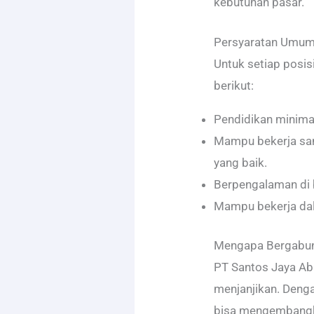
kebutuhan pasar.
Persyaratan Umu
Untuk setiap posisi
berikut:
Pendidikan minima
Mampu bekerja sam
yang baik.
Berpengalaman di b
Mampu bekerja dal
Mengapa Bergabun
PT Santos Jaya Ab
menjanjikan. Denga
bisa mengembangka