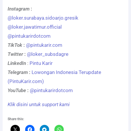
Instagram
:
@loker.surabaya.sidoarjo.gresik
@loker.jawatimur.official
@pintukarirdotcom
TikTok
:
@pintukarir.com
Twitter
:
@loker_subsdagre
LinkedIn
:
Pintu Karir
Telegram
:
Lowongan Indonesia Terupdate
(PintuKarir.com)
YouTube
:
@pintukarirdotcom
Klik disini untuk support kami
Share this: