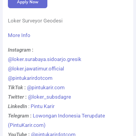
Apply Now
Loker Surveyor Geodesi
More Info
Instagram
:
@loker.surabaya.sidoarjo.gresik
@loker.jawatimur.official
@pintukarirdotcom
TikTok
:
@pintukarir.com
Twitter
:
@loker_subsdagre
LinkedIn
:
Pintu Karir
Telegram
:
Lowongan Indonesia Terupdate
(PintuKarir.com)
YouTube
:
@pintukarirdotcom