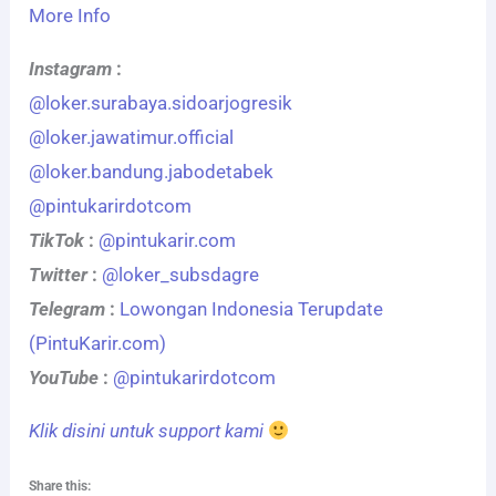
More Info
Instagram
:
@loker.surabaya.sidoarjogresik
@loker.jawatimur.official
@loker.bandung.jabodetabek
@pintukarirdotcom
TikTok
:
@pintukarir.com
Twitter
:
@loker_subsdagre
Telegram
:
Lowongan Indonesia Terupdate
(PintuKarir.com)
YouTube
:
@pintukarirdotcom
Klik disini untuk support kami
Share this: