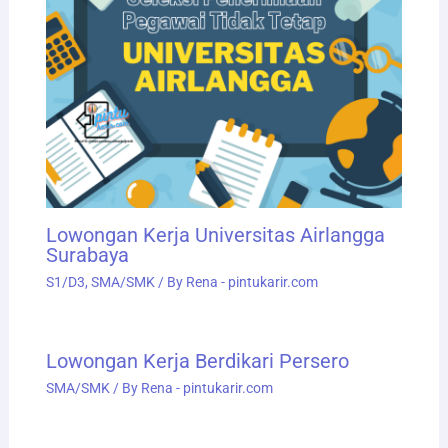
Lowongan Kerja Universitas Airlangga
Surabaya
S1/D3
,
SMA/SMK
/ By
Rena - pintukarir.com
Lowongan Kerja Berdikari Persero
SMA/SMK
/ By
Rena - pintukarir.com